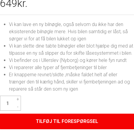
649
kr.
Vi kan lave en ny bilnøgle, også selvom du ikke har den
eksisterende bilnøgle mere. Hvis bilen samtidig er låst, så
sørger vi for at få bilen lukket op igen
Vi kan slette dine tabte bilnøgler eller blot hjælpe dig med at
tilpasse en ny så slipper du for skifte låsesystemmet i bilen.
Vi befinder os i Ullerslev (Nyborg) og kører hele fyn rundt
Vi reparerer alle typer af fjernbetjeninger til biler
Er knapperne revnet/slidte ,måske faldet helt af eller
trænger den til kærlig hånd, skiller vi fjernbetjeningen ad og
reparere så står den som ny igen
Volvo
S80
Nøgle
antal
TILFØJ TIL FORESPØRGSEL