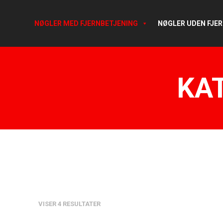
NØGLER MED FJERNBETJENING
NØGLER UDEN FJE
KA
VISER 4 RESULTATER