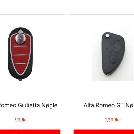
Romeo Giulietta Nøgle
Alfa Romeo GT Nø
999
kr.
1,299
kr.