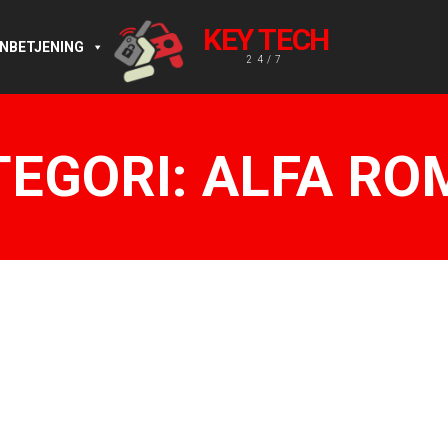
KEY TECH
RNBETJENING
24/7
TEGORI:
ALFA RO