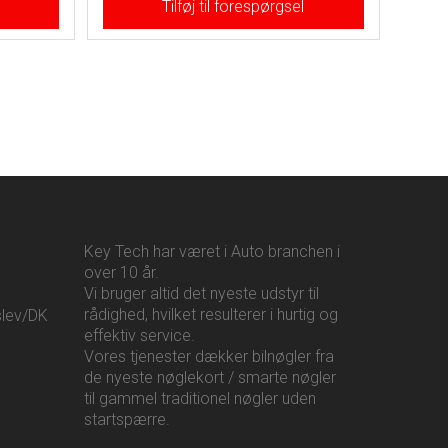
Tilføj til forespørgsel
Key Tech har været i Auto branchen i
over 10 år.
Vi bruger altid det nyeste udstyr til
rådighed, hvilket resulterer i hurtig og
slev/DK
effektiv service.
Vores tjenester dækker bilnøgler fra
de nyeste nøglekort / smarte nøgler
til gammel traditionel nøgler uden
startspærre.