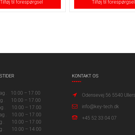
Tilføj til forespørgsel
Tilføj til forespørgsel
STIDER
KONTAKT OS
 . 10.00 – 17.00
Odensevej 56 5540 Uller
ag . 10.00 – 17.00
info@key-tech.dk
g . 10.00 – 17.00
ag . 10.00 – 17.00
+45 52 33 04 07
g . 10.00 – 17.00
g . 10.00 – 14.00