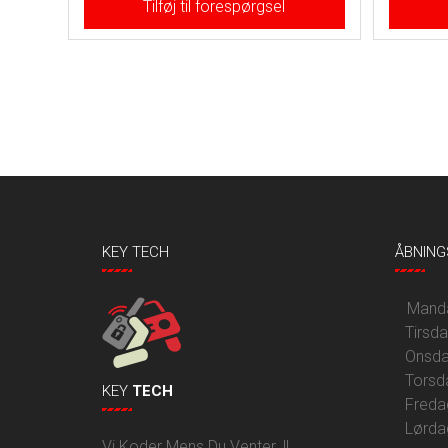
Tilføj til forespørgsel
KEY TECH
ÅBNING
Mandag
Tirsd
Onsda
Torsd
KEY
TECH
Freda
Lørda
Vi Koder Mens Du Venter..!!