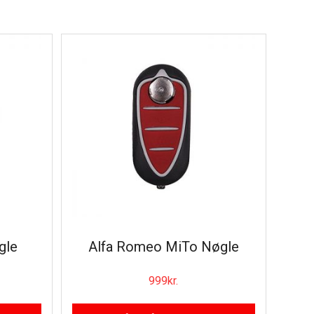
gle
Alfa Romeo MiTo Nøgle
999
kr.