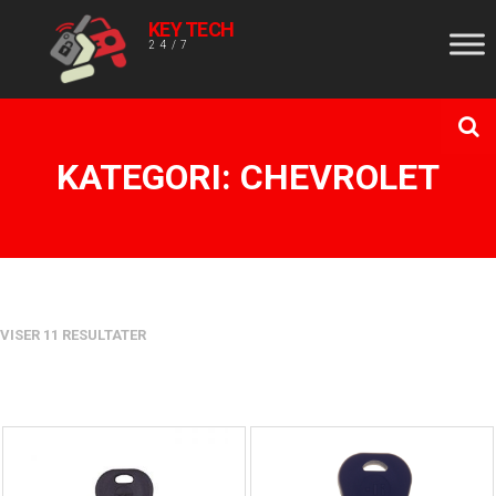
KEY TECH
24/7
KATEGORI:
CHEVROLET
VISER 11 RESULTATER