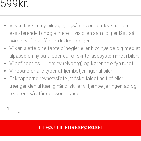
599
kr.
Vi kan lave en ny bilnøgle, også selvom du ikke har den
eksisterende bilnøgle mere. Hvis bilen samtidig er låst, så
sørger vi for at få bilen lukket op igen
Vi kan slette dine tabte bilnøgler eller blot hjælpe dig med at
tilpasse en ny så slipper du for skifte låsesystemmet i bilen.
Vi befinder os i Ullerslev (Nyborg) og kører hele fyn rundt
Vi reparerer alle typer af fjernbetjeninger til biler
Er knapperne revnet/slidte ,måske faldet helt af eller
trænger den til kærlig hånd, skiller vi fjernbetjeningen ad og
reparere så står den som ny igen
Suzuki
Vitara
Nøgle
antal
TILFØJ TIL FORESPØRGSEL