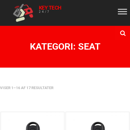
KEY TECH
24/7
KATEGORI:
SEAT
VISER 1–16 AF 17 RESULTATER