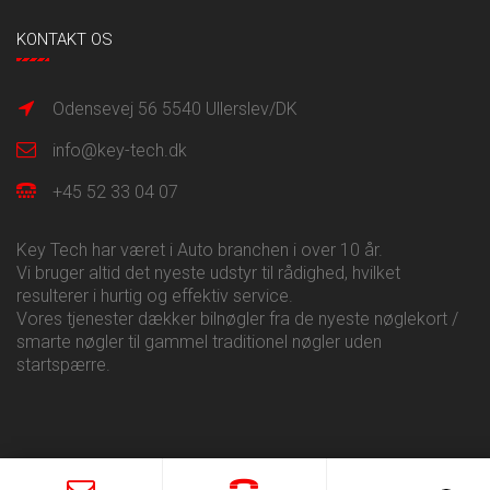
KONTAKT OS
Odensevej 56 5540 Ullerslev/DK
info@key-tech.dk
+45 52 33 04 07
Key Tech har været i Auto branchen i over 10 år.
Vi bruger altid det nyeste udstyr til rådighed, hvilket
resulterer i hurtig og effektiv service.
Vores tjenester dækker bilnøgler fra de nyeste nøglekort /
smarte nøgler til gammel traditionel nøgler uden
startspærre.