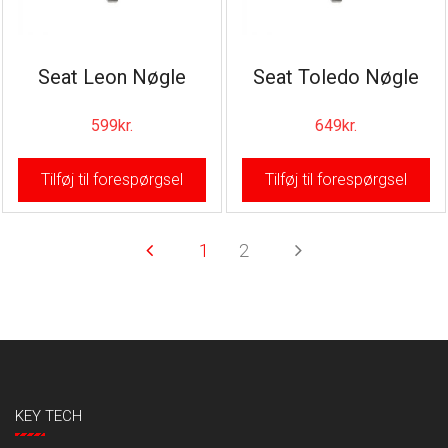
Seat Leon Nøgle
Seat Toledo Nøgle
599
kr.
649
kr.
Tilføj til forespørgsel
Tilføj til forespørgsel
1
2
KEY TECH