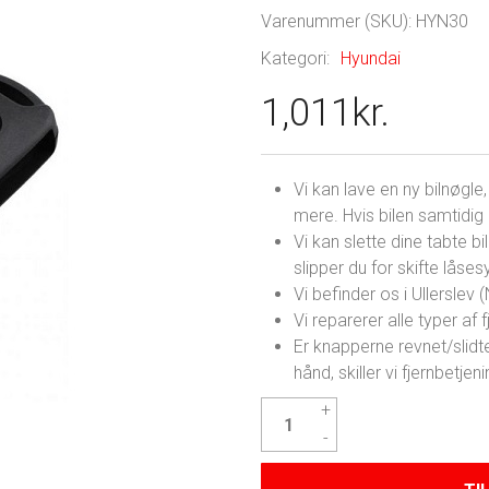
Varenummer (SKU):
HYN30
Kategori:
Hyundai
1,011
kr.
Vi kan lave en ny bilnøgl
mere. Hvis bilen samtidig e
Vi kan slette dine tabte bi
slipper du for skifte låse
Vi befinder os i Ullerslev
Vi reparerer alle typer af fj
Er knapperne revnet/slidte
hånd, skiller vi fjernbetj
Hyundai
i30
Nøgle
antal