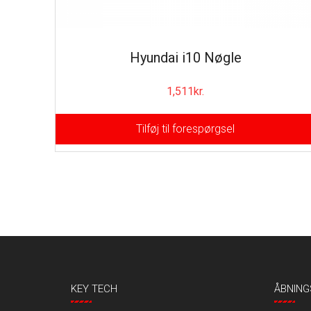
Hyundai i10 Nøgle
1,511
kr.
Tilføj til forespørgsel
KEY TECH
ÅBNING