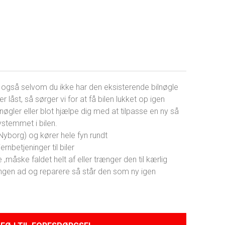
e, også selvom du ikke har den eksisterende bilnøgle
r låst, så sørger vi for at få bilen lukket op igen
lnøgler eller blot hjælpe dig med at tilpasse en ny så
systemmet i bilen.
 (Nyborg) og kører hele fyn rundt
ernbetjeninger til biler
 ,måske faldet helt af eller trænger den til kærlig
eningen ad og reparere så står den som ny igen