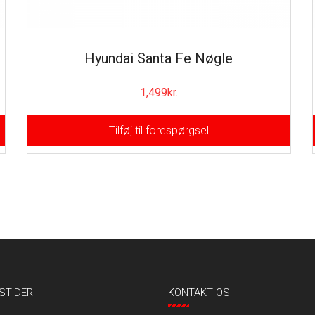
Hyundai Santa Fe Nøgle
1,499
kr.
Tilføj til forespørgsel
STIDER
KONTAKT OS