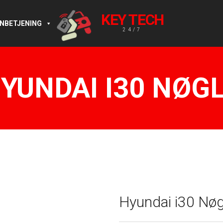
KEY TECH
RNBETJENING
24/7
YUNDAI I30 NØG
Hyundai i30 Nøg