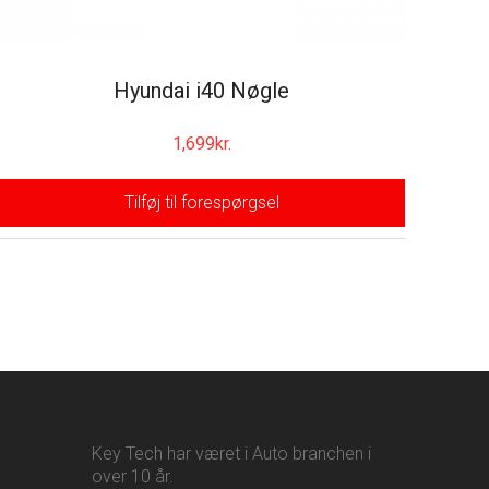
Hyundai i40 Nøgle
1,699
kr.
Tilføj til forespørgsel
Key Tech har været i Auto branchen i
over 10 år.