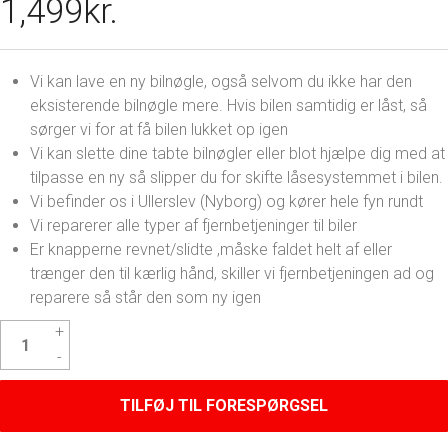
1,499
kr.
Vi kan lave en ny bilnøgle, også selvom du ikke har den
eksisterende bilnøgle mere. Hvis bilen samtidig er låst, så
sørger vi for at få bilen lukket op igen
Vi kan slette dine tabte bilnøgler eller blot hjælpe dig med at
tilpasse en ny så slipper du for skifte låsesystemmet i bilen.
Vi befinder os i Ullerslev (Nyborg) og kører hele fyn rundt
Vi reparerer alle typer af fjernbetjeninger til biler
Er knapperne revnet/slidte ,måske faldet helt af eller
trænger den til kærlig hånd, skiller vi fjernbetjeningen ad og
reparere så står den som ny igen
Hyundai
i10
Nøgle
antal
TILFØJ TIL FORESPØRGSEL