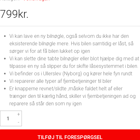
799
kr.
Vi kan lave en ny bilnøgle, også selvom du ikke har den
eksisterende bilnøgle mere. Hvis bilen samtidig er låst, så
sørger vi for at få bilen lukket op igen
Vi kan slette dine tabte bilnøgler eller blot hjælpe dig med at
tilpasse en ny så slipper du for skifte låsesystemmet i bilen.
Vi befinder os i Ullerslev (Nyborg) og kører hele fyn rundt
Vi reparerer alle typer af fjernbetjeninger til biler
Er knapperne revnet/slidte ,måske faldet helt af eller
trænger den til kærlig hånd, skiller vi fjernbetjeningen ad og
reparere så står den som ny igen
Volkswagen
Tiguan
Nøgle
antal
TILFØJ TIL FORESPØRGSEL