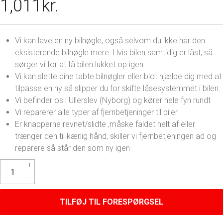
1,011
kr.
Vi kan lave en ny bilnøgle, også selvom du ikke har den
eksisterende bilnøgle mere. Hvis bilen samtidig er låst, så
sørger vi for at få bilen lukket op igen
Vi kan slette dine tabte bilnøgler eller blot hjælpe dig med at
tilpasse en ny så slipper du for skifte låsesystemmet i bilen.
Vi befinder os i Ullerslev (Nyborg) og kører hele fyn rundt
Vi reparerer alle typer af fjernbetjeninger til biler
Er knapperne revnet/slidte ,måske faldet helt af eller
trænger den til kærlig hånd, skiller vi fjernbetjeningen ad og
reparere så står den som ny igen
Skoda
Yeti
Nøgle
antal
TILFØJ TIL FORESPØRGSEL