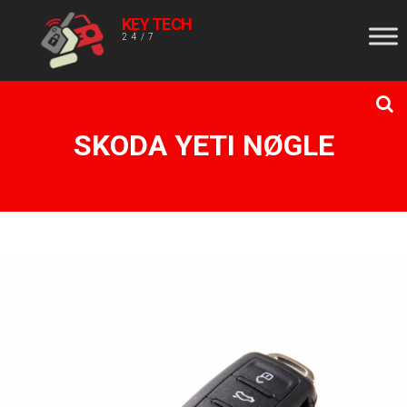
KEY TECH
24/7
SKODA YETI NØGLE