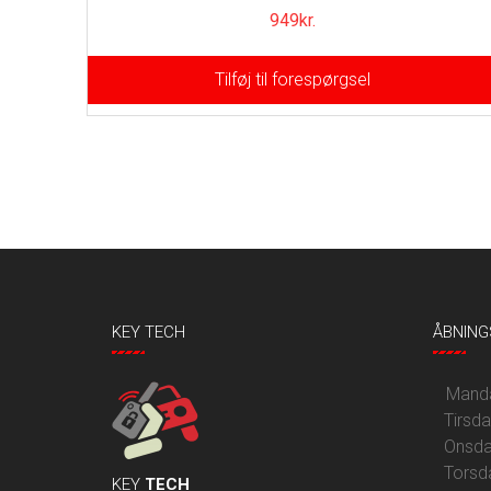
949
kr.
Tilføj til forespørgsel
KEY TECH
ÅBNING
Mandag
Tirsd
Onsda
Torsd
KEY
TECH