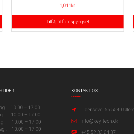
1,011
kr.
Tilføj til forespørgsel
STIDER
KONTAKT OS
 . 10.00 – 17.00
Odensevej 56 5540 Uller
ag . 10.00 – 17.00
info@key-tech.dk
g . 10.00 – 17.00
ag . 10.00 – 17.00
+45 52 33 04 07