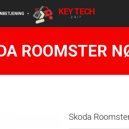
KEY TECH
RNBETJENING
24/7
DA ROOMSTER N
Skoda Roomster