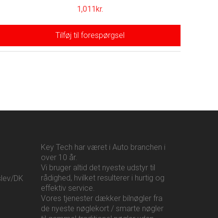
1,011
kr.
Tilføj til forespørgsel
Key Tech har været i Auto branchen i
over 10 år.
Vi bruger altid det nyeste udstyr til
rådighed, hvilket resulterer i hurtig og
slev/DK
effektiv service.
Vores tjenester dækker bilnøgler fra
de nyeste nøglekort / smarte nøgler