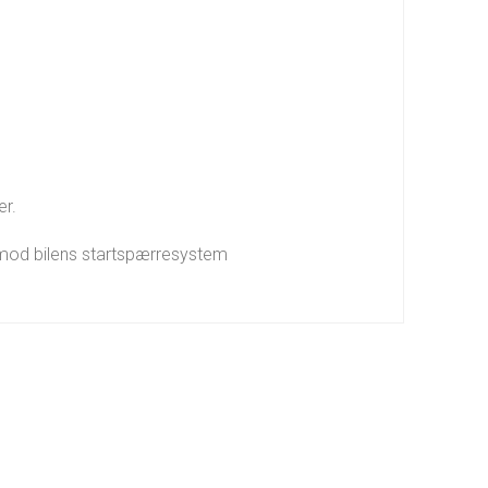
er.
e mod bilens startspærresystem