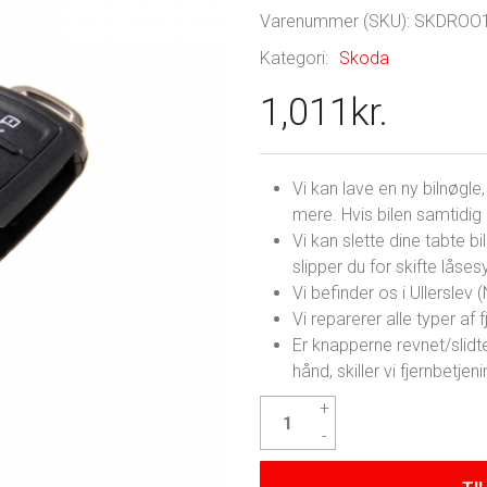
Varenummer (SKU):
SKDROO
Kategori:
Skoda
1,011
kr.
Vi kan lave en ny bilnøgl
mere. Hvis bilen samtidig e
Vi kan slette dine tabte bi
slipper du for skifte låse
Vi befinder os i Ullerslev
Vi reparerer alle typer af fj
Er knapperne revnet/slidte
hånd, skiller vi fjernbetj
Skoda
Roomster
Nøgle
antal