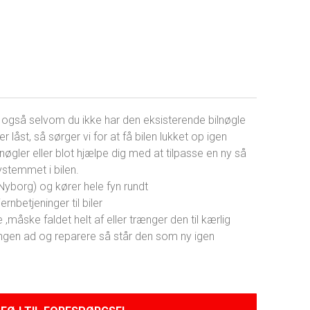
1
e, også selvom du ikke har den eksisterende bilnøgle
r låst, så sørger vi for at få bilen lukket op igen
lnøgler eller blot hjælpe dig med at tilpasse en ny så
systemmet i bilen.
 (Nyborg) og kører hele fyn rundt
ernbetjeninger til biler
 ,måske faldet helt af eller trænger den til kærlig
eningen ad og reparere så står den som ny igen