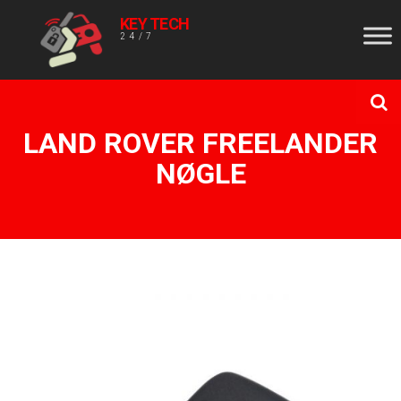
KEY TECH
24/7
LAND ROVER FREELANDER
NØGLE