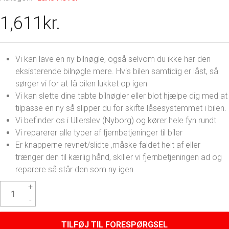
1,611
kr.
Vi kan lave en ny bilnøgle, også selvom du ikke har den
eksisterende bilnøgle mere. Hvis bilen samtidig er låst, så
sørger vi for at få bilen lukket op igen
Vi kan slette dine tabte bilnøgler eller blot hjælpe dig med at
tilpasse en ny så slipper du for skifte låsesystemmet i bilen.
Vi befinder os i Ullerslev (Nyborg) og kører hele fyn rundt
Vi reparerer alle typer af fjernbetjeninger til biler
Er knapperne revnet/slidte ,måske faldet helt af eller
trænger den til kærlig hånd, skiller vi fjernbetjeningen ad og
reparere så står den som ny igen
Land
Rover
Freelander
Nøgle
TILFØJ TIL FORESPØRGSEL