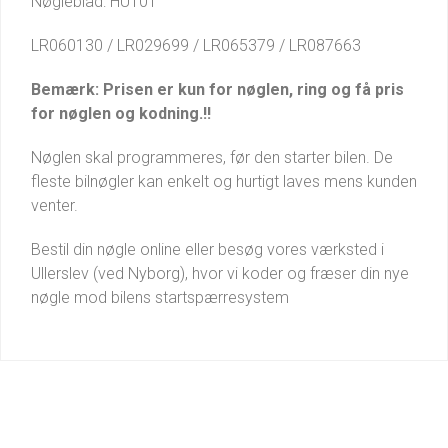
Nøgleblad: HU101
LR060130 / LR029699 / LR065379 / LR087663
Bemærk: Prisen er kun for nøglen, ring og få pris
for nøglen og kodning.!!
Nøglen skal programmeres, før den starter bilen. De
fleste bilnøgler kan enkelt og hurtigt laves mens kunden
venter.
Bestil din nøgle online eller besøg vores værksted i
Ullerslev (ved Nyborg), hvor vi koder og fræser din nye
nøgle mod bilens startspærresystem