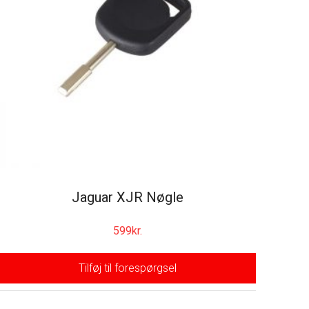
Jaguar XJR Nøgle
599
kr.
Tilføj til forespørgsel