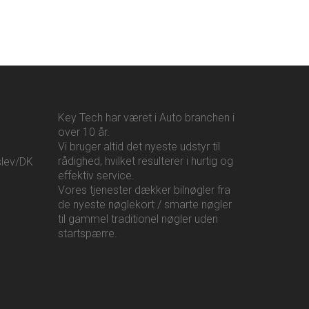
Key Tech har været i Auto branchen i
over 10 år.
Vi bruger altid det nyeste udstyr til
rådighed, hvilket resulterer i hurtig og
slev/DK
effektiv service.
Vores tjenester dækker bilnøgler fra
de nyeste nøglekort / smarte nøgler
til gammel traditionel nøgler uden
startspærre.