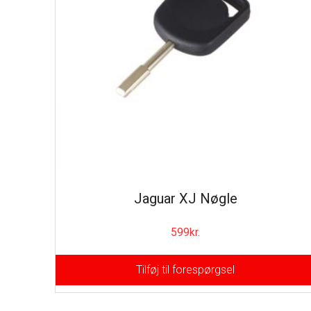
Jaguar XJ Nøgle
599
kr.
Tilføj til forespørgsel