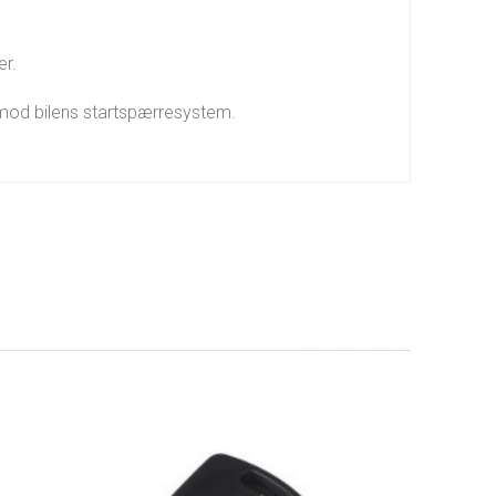
er.
e mod bilens startspærresystem.