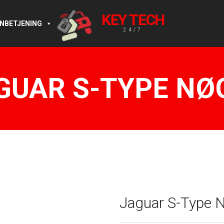
KEY TECH
RNBETJENING
24/7
GUAR S-TYPE NØ
Jaguar S-Type 