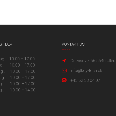
STIDER
KONTAKT OS
 . 10.00 – 17.00
Odensevej 56 5540 Uller
ag . 10.00 – 17.00
info@key-tech.dk
g . 10.00 – 17.00
ag . 10.00 – 17.00
+45 52 33 04 07
g . 10.00 – 17.00
g . 10.00 – 14.00