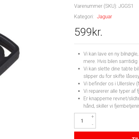
Varenummer (SKU):
JGGS1
Kategori:
Jaguar
599
kr.
Vi kan lave en ny bilnøgl
mere. Hvis bilen samtidig e
Vi kan slette dine tabte bi
slipper du for skifte låse
Vi befinder os i Ullerslev
Vi reparerer alle typer af fj
Er knapperne revnet/slidte
hånd, skiller vi fjernbetj
Jaguar
S-
Type
Nøgle