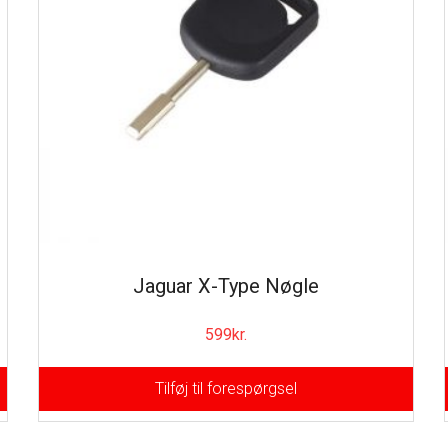
Jaguar X-Type Nøgle
599
kr.
Tilføj til forespørgsel