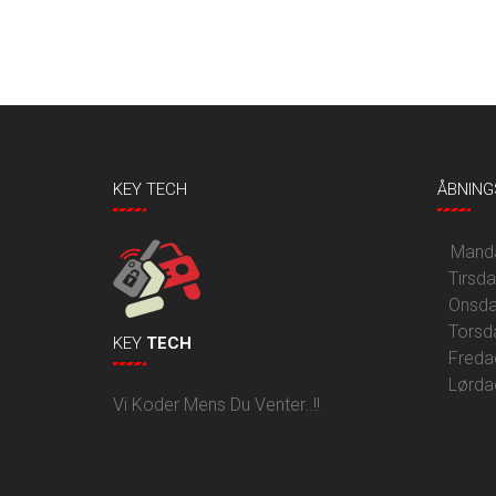
KEY TECH
ÅBNING
Mandag
Tirsd
Onsda
Torsd
KEY
TECH
Freda
Lørda
Vi Koder Mens Du Venter..!!