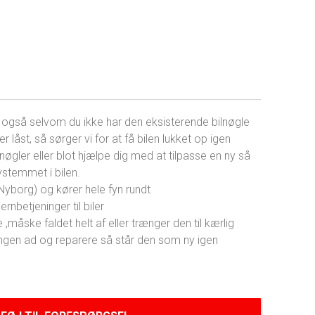
e, også selvom du ikke har den eksisterende bilnøgle
r låst, så sørger vi for at få bilen lukket op igen
lnøgler eller blot hjælpe dig med at tilpasse en ny så
systemmet i bilen.
 (Nyborg) og kører hele fyn rundt
ernbetjeninger til biler
 ,måske faldet helt af eller trænger den til kærlig
eningen ad og reparere så står den som ny igen