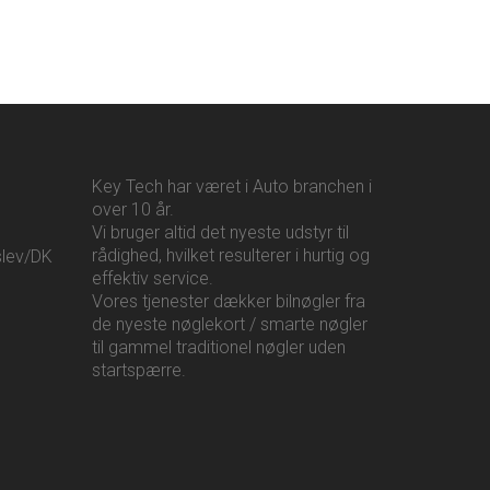
Key Tech har været i Auto branchen i
over 10 år.
Vi bruger altid det nyeste udstyr til
rådighed, hvilket resulterer i hurtig og
slev/DK
effektiv service.
Vores tjenester dækker bilnøgler fra
de nyeste nøglekort / smarte nøgler
til gammel traditionel nøgler uden
startspærre.