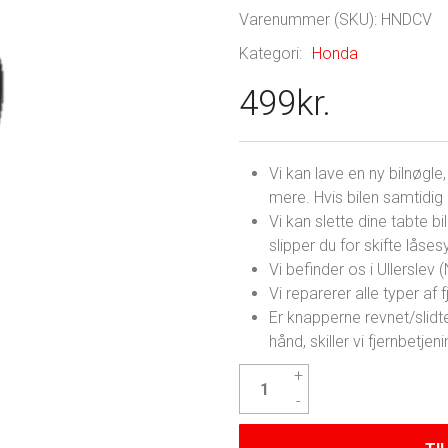
Varenummer (SKU):
HNDCV
Kategori:
Honda
499
kr.
Vi kan lave en ny bilnøgl
mere. Hvis bilen samtidig e
Vi kan slette dine tabte bi
slipper du for skifte låse
Vi befinder os i Ullerslev
Vi reparerer alle typer af fj
Er knapperne revnet/slidte
hånd, skiller vi fjernbetj
Honda
Civic
Nøgle
antal