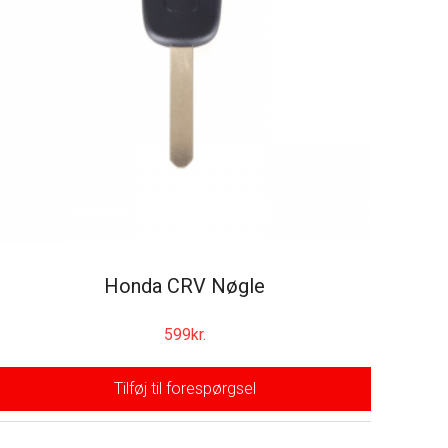
Honda CRV Nøgle
599
kr.
Tilføj til forespørgsel