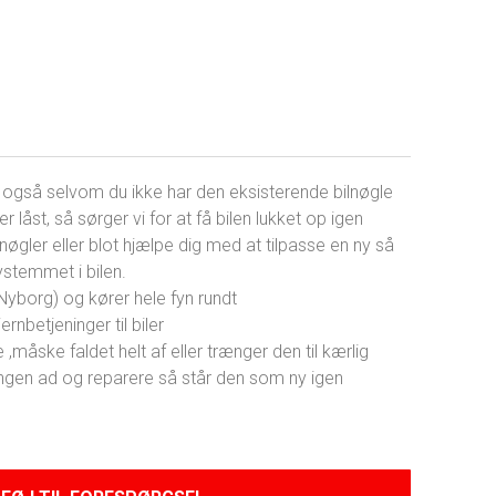
e, også selvom du ikke har den eksisterende bilnøgle
r låst, så sørger vi for at få bilen lukket op igen
lnøgler eller blot hjælpe dig med at tilpasse en ny så
systemmet i bilen.
 (Nyborg) og kører hele fyn rundt
ernbetjeninger til biler
 ,måske faldet helt af eller trænger den til kærlig
eningen ad og reparere så står den som ny igen