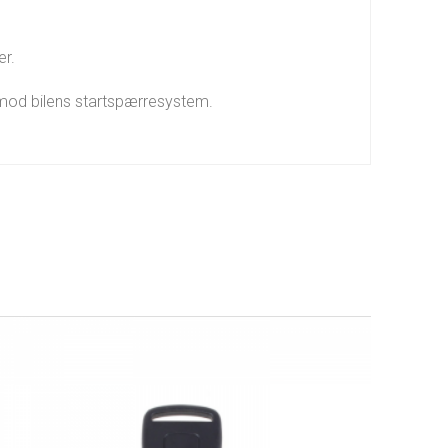
er.
e mod bilens startspærresystem.