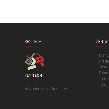
KEY TECH
ÅBNING
Mandag
Tirsd
Onsda
Torsd
KEY
TECH
Freda
Lørda
Vi Koder Mens Du Venter..!!