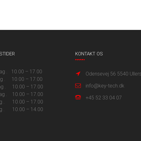
STIDER
KONTAKT OS
 . 10.00 – 17.00
Odensevej 56 5540 Uller
ag . 10.00 – 17.00
info@key-tech.dk
g . 10.00 – 17.00
ag . 10.00 – 17.00
+45 52 33 04 07
g . 10.00 – 17.00
g . 10.00 – 14.00