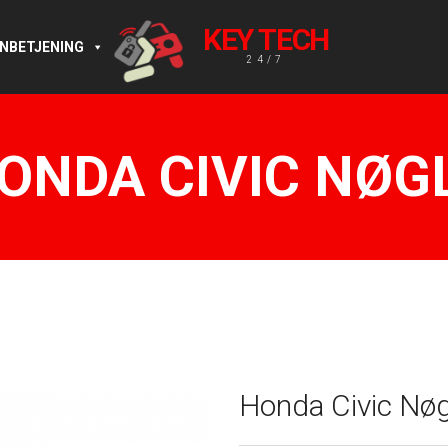
KEY TECH
RNBETJENING
24/7
ONDA CIVIC NØG
Honda Civic Nøg