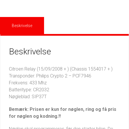
Beskrivelse
Beskrivelse
Citroen Relay (15/09/2008 + ) (Chassis 1554017 + )
Transponder: Philips Crypto 2 – PCF7946
Frekvens: 433 Mhz
Batteritype: CR2032
Nøgleblad: SIP37T
Bemærk: Prisen er kun for nøglen, ring og få pris
for nøglen og kodning.!!
Nøglen skal programmeres, før den starter bilen. De