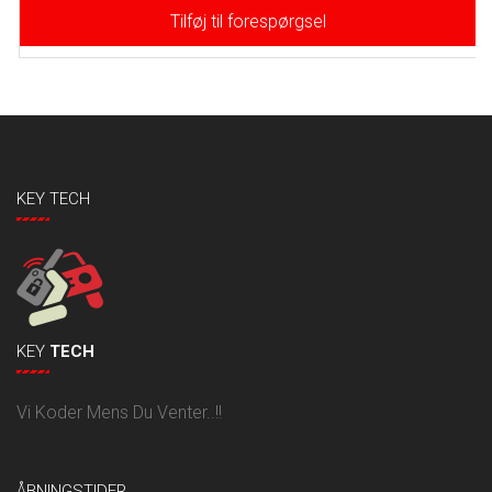
Tilføj til forespørgsel
KEY TECH
KEY
TECH
Vi Koder Mens Du Venter..!!
ÅBNINGSTIDER