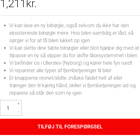
1,211
kr.
Vi kan lave en ny bilnøgle, også selvom du ikke har den
eksisterende bilnøgle mere. Hvis bilen samtidig er låst, så
sørger vi for at få bilen lukket op igen
Vi kan slette dine tabte bilnøgler eller blot hjælpe dig med at
tilpasse en ny så slipper du for skifte låsesystemmet i bilen.
Vi befinder os i Ullerslev (Nyborg) og kører hele fyn rundt
Vi reparerer alle typer af fjernbetjeninger til biler
Er knapperne revnet/slidte ,måske faldet helt af eller
trænger den til kærlig hånd, skiller vi fjernbetjeningen ad og
reparere så står den som ny igen
Citroen
Relay
Nøgle
antal
TILFØJ TIL FORESPØRGSEL