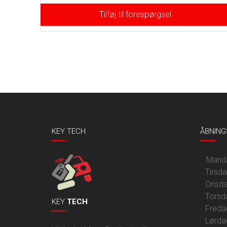
Tilføj til forespørgsel
KEY TECH
ÅBNING
Mandag
Tirsd
Onsda
Torsd
KEY
TECH
Freda
Lørda