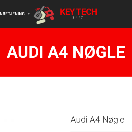
KEY TECH
RNBETJENING
24/7
AUDI A4 NØGLE
Audi A4 Nøgle