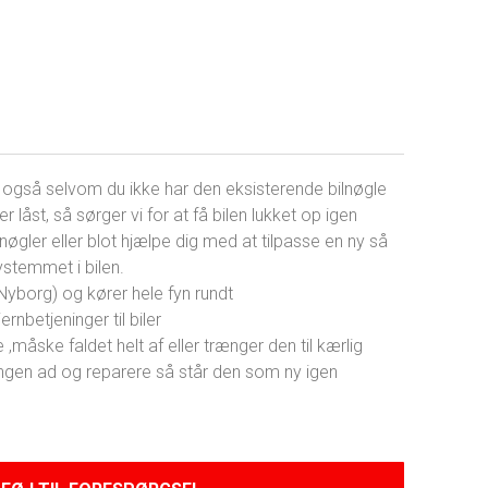
e, også selvom du ikke har den eksisterende bilnøgle
r låst, så sørger vi for at få bilen lukket op igen
lnøgler eller blot hjælpe dig med at tilpasse en ny så
systemmet i bilen.
 (Nyborg) og kører hele fyn rundt
ernbetjeninger til biler
 ,måske faldet helt af eller trænger den til kærlig
eningen ad og reparere så står den som ny igen