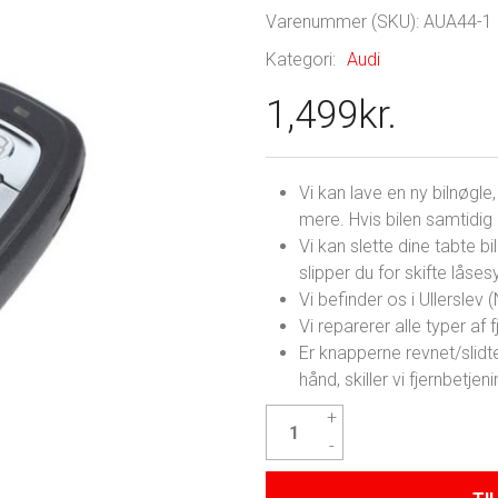
Varenummer (SKU):
AUA44-1
Kategori:
Audi
1,499
kr.
Vi kan lave en ny bilnøgl
mere. Hvis bilen samtidig e
Vi kan slette dine tabte bi
slipper du for skifte låse
Vi befinder os i Ullerslev
Vi reparerer alle typer af fj
Er knapperne revnet/slidte
hånd, skiller vi fjernbetj
Audi
A4
Nøgle
antal