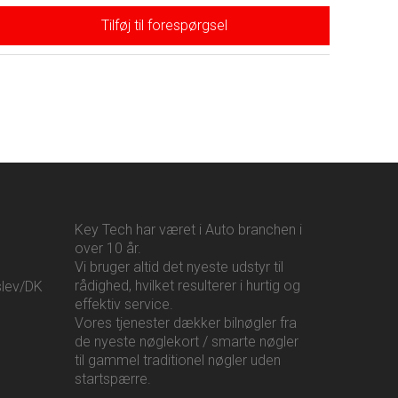
Tilføj til forespørgsel
Key Tech har været i Auto branchen i
over 10 år.
Vi bruger altid det nyeste udstyr til
rådighed, hvilket resulterer i hurtig og
slev/DK
effektiv service.
Vores tjenester dækker bilnøgler fra
de nyeste nøglekort / smarte nøgler
til gammel traditionel nøgler uden
startspærre.