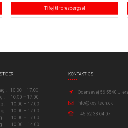
Tilføj til forespørgsel
STIDER
KONTAKT OS
 . 10.00 – 17.00
Odensevej 56 5540 Uller
ag . 10.00 – 17.00
info@key-tech.dk
g . 10.00 – 17.00
ag . 10.00 – 17.00
+45 52 33 04 07
g . 10.00 – 17.00
g . 10.00 – 14.00