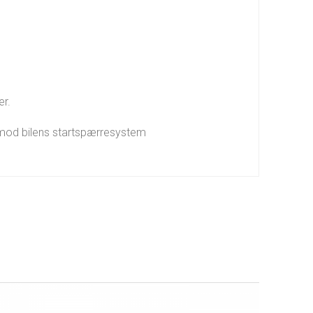
er.
e mod bilens startspærresystem